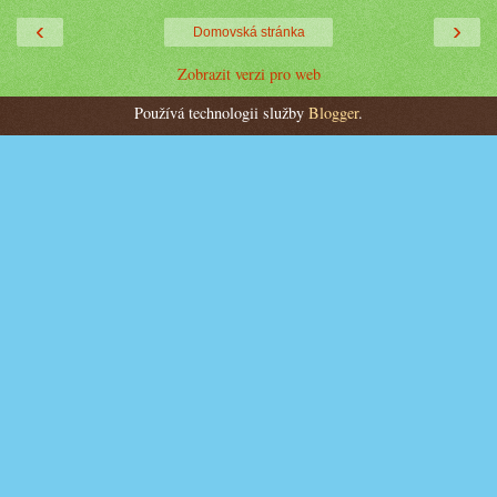
‹
›
Domovská stránka
Zobrazit verzi pro web
Používá technologii služby
Blogger
.