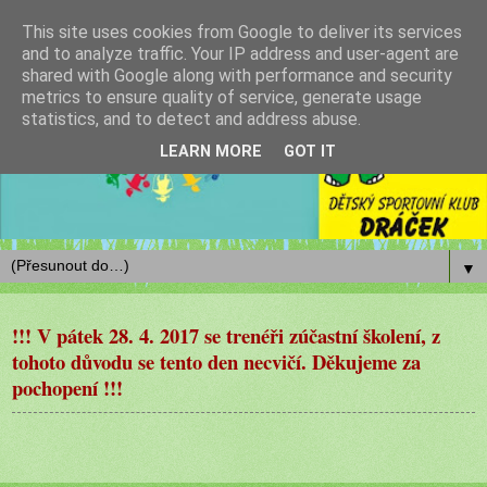
This site uses cookies from Google to deliver its services
and to analyze traffic. Your IP address and user-agent are
shared with Google along with performance and security
metrics to ensure quality of service, generate usage
statistics, and to detect and address abuse.
LEARN MORE
GOT IT
▼
!!! V pátek 28. 4. 2017 se trenéři zúčastní školení, z
tohoto důvodu se tento den necvičí. Děkujeme za
pochopení !!!