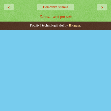
‹
›
Domovská stránka
Zobrazit verzi pro web
Používá technologii služby
Blogger
.